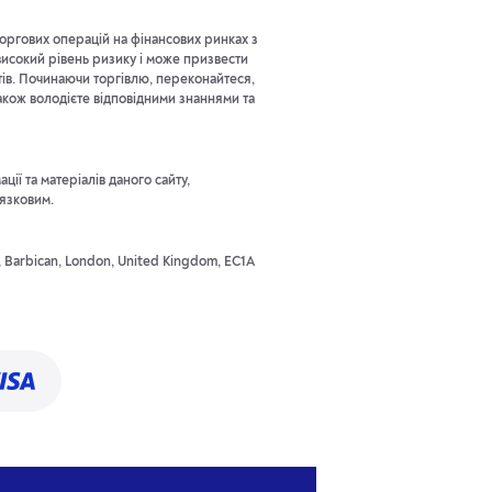
оргових операцій на фінансових ринках з
исокий рівень ризику і може призвести
тів. Починаючи торгівлю, переконайтеся,
акож володієте відповідними знаннями та
ії та матеріалів даного сайту,
'язковим.
t, Barbican, London, United Kingdom, EC1A