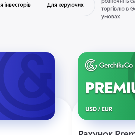
розпочніть с
я інвесторів
Для керуючих
торгівлю в G
умовах
Рахунок Pre