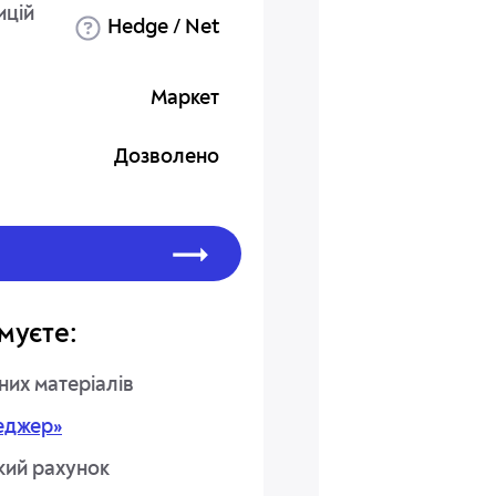
ицій
Hedge / Net
Маркет
Дозволено
муєте:
них матеріалів
еджер»
кий рахунок