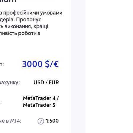
 з професійними умовами
йдерів. Пропонує
ь виконання, кращі
ливість роботи з
3000 $/€
т:
рахунку:
USD / EUR
MetaTrader 4 /
:
MetaTrader 5
че в MT4:
1:500