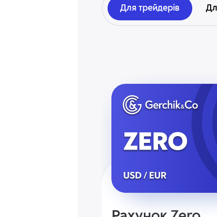
Для трейдерів
Дл
Рахунок Zero