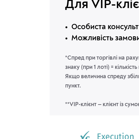
Для VIP-кліє
Особиста консульт
Можливість замови
*Спред при торгівлі на рах
знаку (при 1 лоті) = кількіс
Якщо величина спреду збіль
пункт.
**VIP-клієнт — клієнт із су