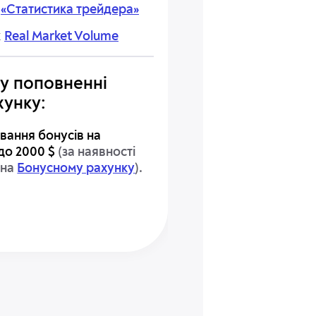
«Статистика трейдера»
к
Real Market Volume
у поповненні
хунку:
вання бонусів на
до 2000 $
(за наявності
 на
Бонусному рахунку
).