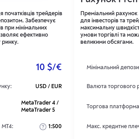
я початківців трейдерів
Преміальний рахунок
депозитом. Забезпечує
для інвесторів та тре
в при мінімальних
максимальну швидкіст
озволяє ефективно
умови торгівлі та мож
 ринку.
великими обсягами.
10 $/€
Мінімальний депози
унку:
USD / EUR
Валюта торгового 
MetaTrader 4 /
Торгова платформа
MetaTrader 5
 MT4:
1:500
Макс. кредитне пле