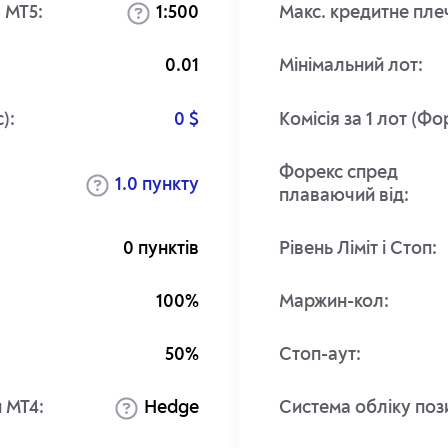
 MT5:
1:500
Макс. кредитне пле
0.01
Мінімальний лот:
):
Комісія за 1 лот (Фо
0 $
Форекс спред
1.0 пункту
плаваючий від:
0 пунктів
Рівень Ліміт і Стоп:
100%
Маржин-кол:
50%
Стоп-аут:
 MT4:
Hedge
Система обліку поз