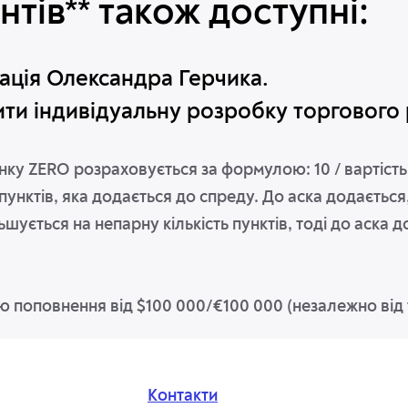
нтів** також доступні:
ація Олександра Герчика.
ти індивідуальну розробку торгового
унку ZERO розраховується за формулою: 10 / вартіст
ть пунктів, яка додається до спреду. До аска додається,
шується на непарну кількість пунктів, тоді до аска 
мою поповнення від $100 000/€100 000 (незалежно від 
Контакти