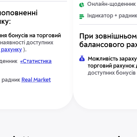
Онлайн-щоденник
поповненні
Індикатор + радни
ку:
ня бонусів на торговий
При зовнішньом
 наявності доступних
балансового ра
 рахунку
).
Можливість зараху
денник
«Статистика
торговий рахунок 
доступних бонусів
+ радник
Real Market