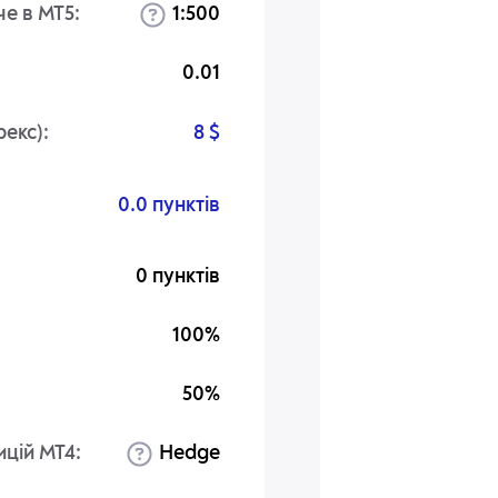
че в MT5:
1:500
0.01
рекс):
8 $
0.0 пунктів
0 пунктів
100%
50%
ицій MT4:
Hedge