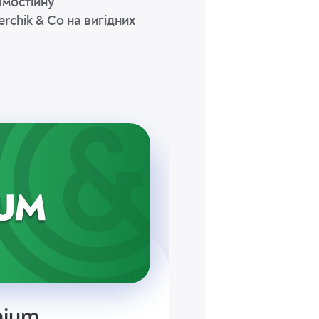
амостійну
erchik & Co на вигідних
mium