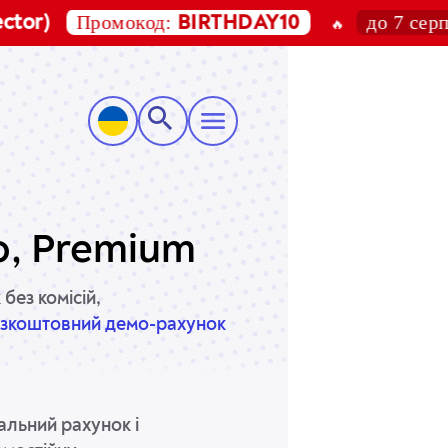
Промокод:
до 7 серпня 20
BIRTHDAY10
🔥
o, Premium
 без комісій,
езкоштовний демо-рахунок
альний рахунок і