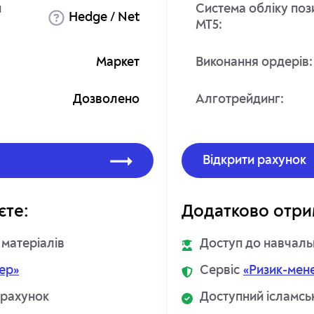
й
Система обліку поз
Hedge / Net
MT5:
Маркет
Виконання ордерів:
Дозволено
Алготрейдинг:
Відкрити рахунок
єте:
Додатково отри
 матеріалів
Доступ до навчаль
ер»
Сервіс
«Ризик-мен
 рахунок
Доступний ісламсь