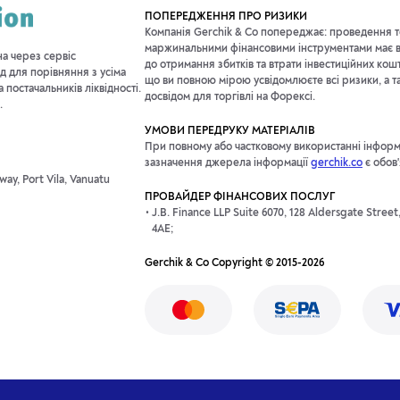
ПОПЕРЕДЖЕННЯ ПРО РИЗИКИ
Компанія Gerchik & Co попереджає: проведення т
маржинальними фінансовими інструментами має в
на через сервіс
до отримання збитків та втрати інвестиційних кош
д для порівняння з усіма
що ви повною мірою усвідомлюєте всі ризики, а т
постачальників ліквідності.
досвідом для торгівлі на Форексі.
.
УМОВИ ПЕРЕДРУКУ МАТЕРІАЛІВ
При повному або частковому використанні інформац
зазначення джерела інформації
gerchik.co
є обов
ay, Port Vila, Vanuatu
ПРОВАЙДЕР ФІНАНСОВИХ ПОСЛУГ
J.B. Finance LLP Suite 6070, 128 Aldersgate Stree
4AE;
Gerchik & Co Copyright © 2015-2026