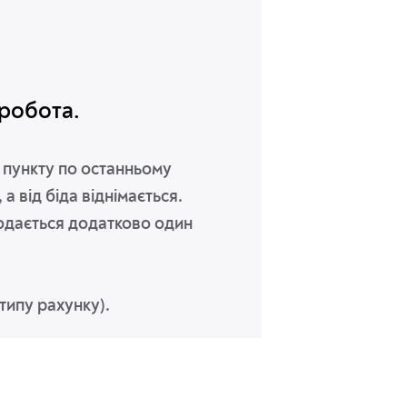
 робота.
ь пункту по останньому
 а від біда віднімається.
додається додатково один
типу рахунку).