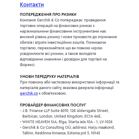
Контакти
ПОПЕРЕДЖЕННЯ ПРО РИЗИКИ
Компанія Gerchik & Co попереджає: проведення
торгових операцій на фінансових ринках з
маржинальними фінансовими інструментами має
високий рівень ризику і може призвести до отримання
збитків і втрати інвестиційних коштів. Починаючи
торгівлю, переконайтеся що ви повною мірою
усвідомлюєте всі ризики, а також володієте
відповідними знаннями і досвідом для торгівлі на
Форексі.
УМОВИ ПЕРЕДРУКУ МАТЕРІАЛІВ
При повному або частковому використанні інформації та
матеріалів даного сайту, вказівка джерела інформації
gerchik.co
є обов'язковою.
ПРОВАЙДЕР ФІНАНСОВИХ ПОСЛУГ
J.B. Finance LLP Suite 6070, 128 Aldersgate Street,
Barbican, London, United Kingdom, EC1A 4AE;
WHITE HEAVEN SIA, Rīga, Starta iela 10A - 1, LV-1026
Gerchik & Co Consulting OÜ, address: Harju maakond,
Tallinn, Kesklinna linnaosa, Estonia pst 5, 10143