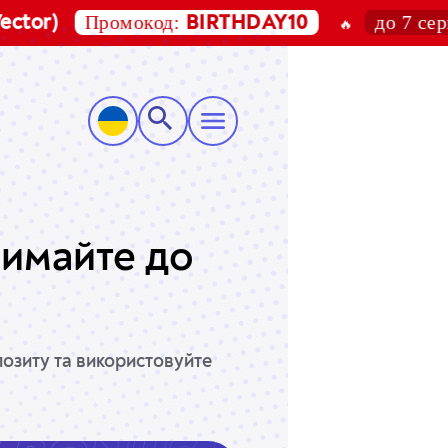
Промокод:
до 7 серпня 20
BIRTHDAY10
🔥
римайте до
позиту та використовуйте