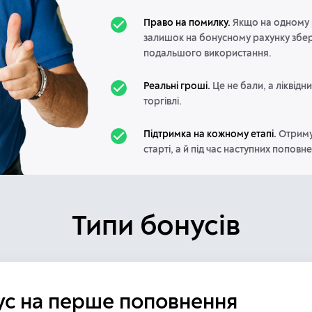
Право на помилку.
Якщо на одному 
залишок на бонусному рахунку збері
подальшого використання.
Реальні гроші.
Це не бали, а ліквідн
торгівлі.
Підтримка на кожному етапі.
Отриму
старті, а й під час наступних поповне
Типи бонусів
нус на перше поповнення