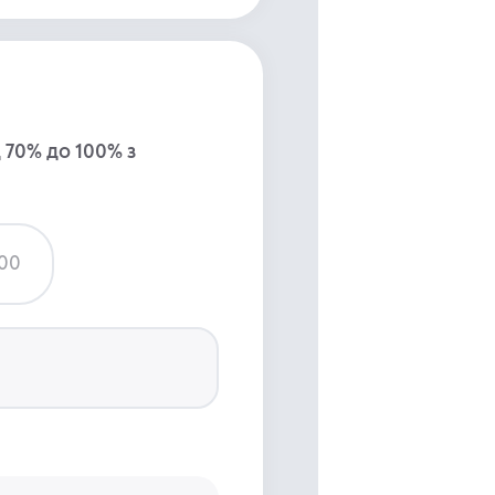
 70% до 100% з
00