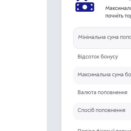
Максималь
почніть т
Мінімальна сума поп
Відсоток бонусу
Максимальна сума бо
Валюта поповнення
Спосіб поповнення