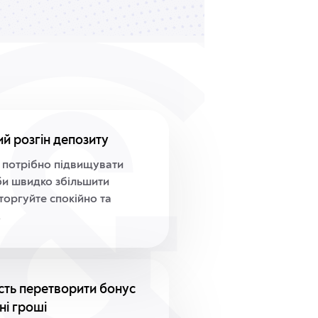
й розгін депозиту
 потрібно підвищувати
би швидко збільшити
 торгуйте спокійно та
.
сть перетворити бонус
ні гроші