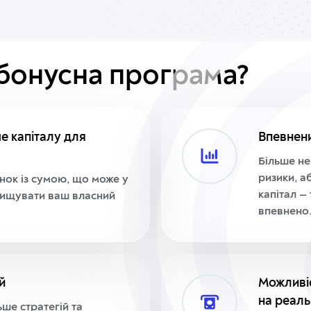
бонусна програма?
ше капіталу для
Впевнени
Більше не
ризики, а
нок із сумою, що може у
капітал —
вищувати ваш власний
впевнено
й
Можливі
на реаль
ьше стратегій та