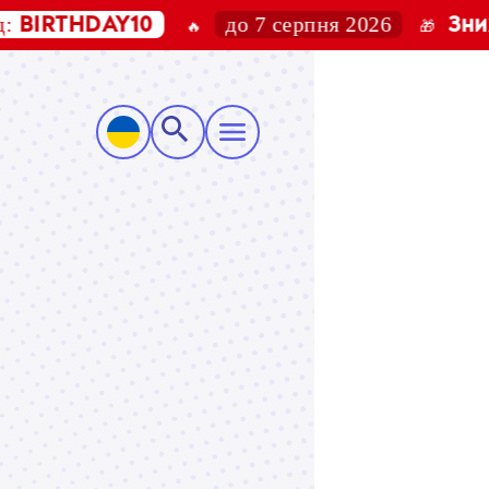
до 7 серпня 2026
HDAY10
Знижка 15
🔥
🎁