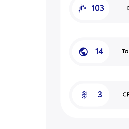
103
14
То
3
CF