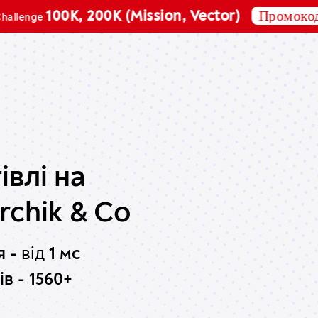
Промокод:
100K, 200K (Mission, Vector)
BIRT
івлі на
rchik & Co
я -
від
1 мс
в - 1560+