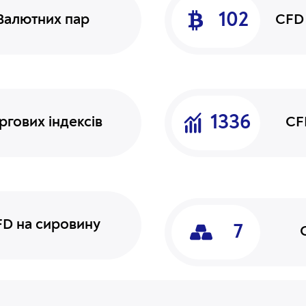
102
Валютних пар
CFD
1336
ргових індексів
CFD
D на сировину
7