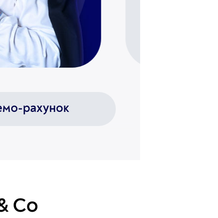
емо-рахунок
& Co