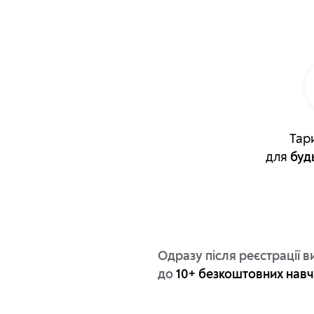
Тар
для
будь
Одразу після реєстрації в
до
10+ безкоштовних навч