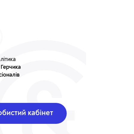
літика
 Герчика
сіоналів
бистий кабінет