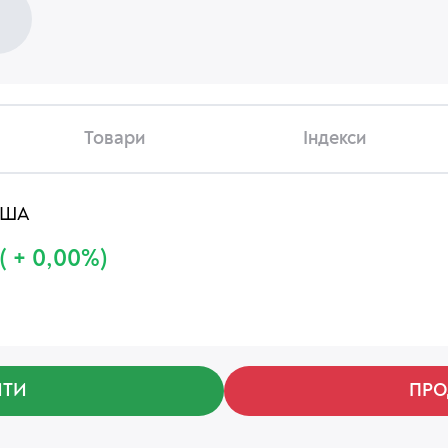
Товари
Індекси
США
( + 0,00%)
ИТИ
ПРО