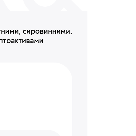
тними, сировинними,
птоактивами