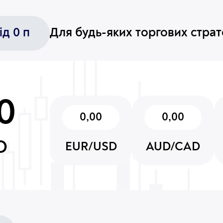
ід 0 п
Для будь-яких торгових
страт
0
0,00
0,00
D
EUR/USD
AUD/CAD