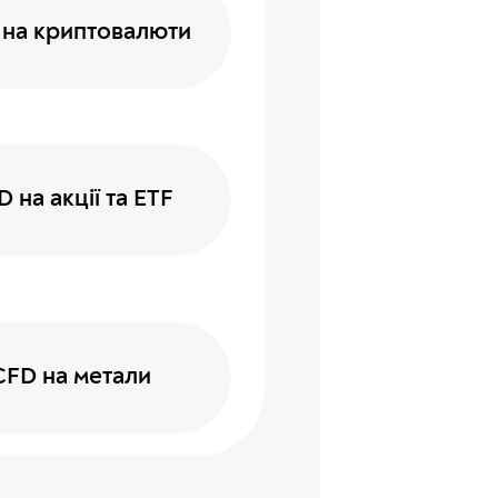
 на криптовалюти
 на акції та ETF
CFD на метали