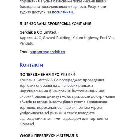
порівняння з усіма базисними показниками інших
брокерів та постачальників ліквідності. Результати
аудиту доступні за
посиланням
.
ЛІЦЕНЗОВАНА БРОКЕРСЬКА КОМПАНІЯ
Gerchik & CO Limited.
Адреса: AJC, Govant Building, Kulum Highway, Port Vila,
Vanuatu
Email:
support@gerchik.co
Контакти
ПОПЕРЕДЖЕННЯ ПРО РИЗИКИ
Компанія Gerchik & Co попереджає: проведення
торгових операцій на фінансових ринках з
маржинальними фінансовими інструментами має
високий рівень ризику і може призвести до отримання
збитків та втрати інвестиційних коштів. Починаючи
торгівлю, переконайтеся, що ви повною мірою
усвідомлюєте всі ризики, а також володієте
відповідними знаннями та досвідом для торгівлі на
Форексі.
УМОВИ ПЕРЕДРУКУ МАТЕРІАЛІВ