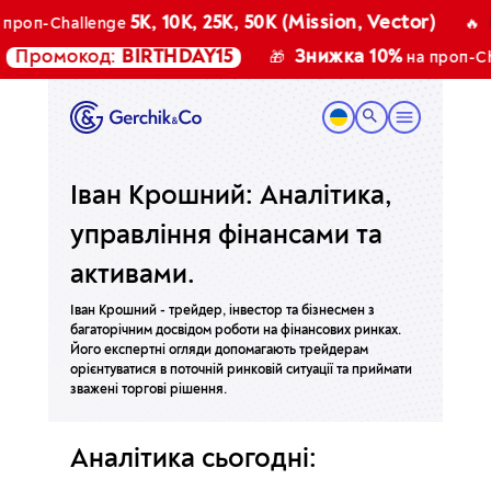
5K, 10K, 25K, 50K (Mission, Vector)
роп-Challenge
🔥
Промокод:
BIRTHDAY15
Знижка 10%
🎁
на проп-Cha
Іван Крошний: Аналітика,
управління фінансами та
активами.
Іван Крошний - трейдер, інвестор та бізнесмен з
багаторічним досвідом роботи на фінансових ринках.
Його експертні огляди допомагають трейдерам
орієнтуватися в поточній ринковій ситуації та приймати
зважені торгові рішення.
Аналітика сьогодні: