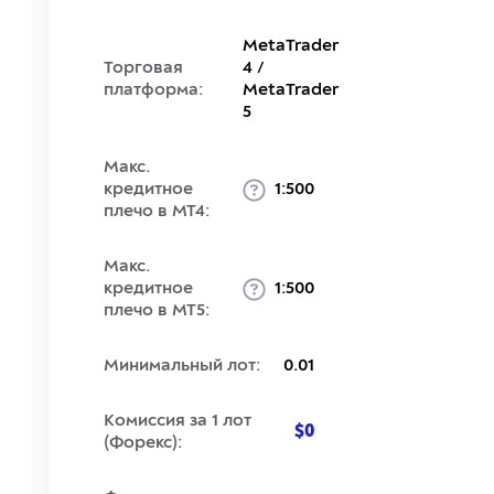
MetaTrader
Торговая
4 /
платформа:
MetaTrader
5
Макс.
кредитное
1:500
плечо в MT4:
Макс.
кредитное
1:500
плечо в MT5:
Минимальный лот:
0.01
Комиссия за 1 лот
$0
(Форекс):