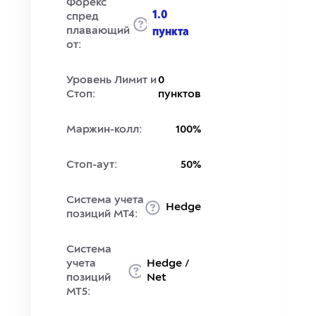
Форекс
1.0
спред
плавающий
пункта
от:
Уровень Лимит и
0
Стоп:
пунктов
Маржин-колл:
100%
Стоп-аут:
50%
Система учета
Hedge
позиций MT4:
Система
учета
Hedge /
позиций
Net
MT5: