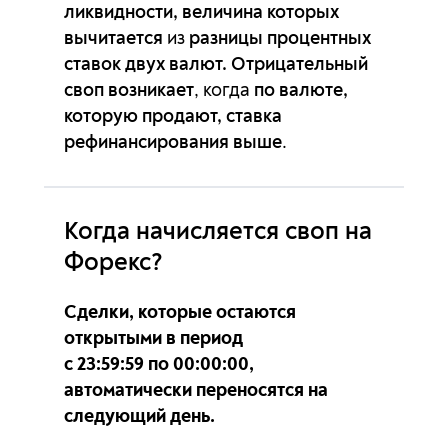
ликвидности, величина которых
вычитается
из
разницы процентных
GBPSGD
0п
0п
ставок двух валют. Отрицательный
своп возникает
, когда
по валюте,
GBPUSD
-4.63п
-5.31п
которую продают, ставка
GBPZAR
0п
0п
рефинансирования выше
.
HKDJPY
0.42п
-1.1п
Когда начисляется своп на
MXNJPY
1.01п
-1.95п
Форекс?
NOKJPY
1.04п
-2.01п
Сделки, которые остаются
NOKSEK
4.28п
-9.95п
открытыми в период
с 23:59:59 по 00:00:00,
NZDCAD
-0.82п
-2п
автоматически переносятся на
следующий день.
NZDCHF
1.91п
-5.49п