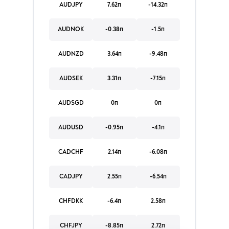
AUDJPY
7.62п
-14.32п
AUDNOK
-0.38п
-1.5п
AUDNZD
3.64п
-9.48п
AUDSEK
3.31п
-7.15п
AUDSGD
0п
0п
AUDUSD
-0.95п
-4.1п
CADCHF
2.14п
-6.08п
CADJPY
2.55п
-6.54п
CHFDKK
-6.4п
2.58п
CHFJPY
-8.85п
2.72п