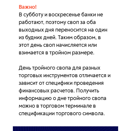
Важно!
NZDJPY
2.48п
-6.25п
В субботу и воскресенье банки не
работают, поэтому своп за оба
NZDSGD
0п
0п
выходных дня переносится на один
NZDUSD
-3.93п
0.56п
из будних дней. Таким образом, в
этот день своп начисляется или
SEKJPY
0.16п
-0.62п
взимается в тройном размере.
SGDJPY
-1.55п
-5.21п
День тройного свопа для разных
торговых инструментов отличается и
TRYJPY
1.79п
-4.16п
зависит от специфики проведения
финансовых расчетов. Получить
USDCAD
2.51п
-8.96п
информацию о дне тройного свопа
можно в торговом терминале в
USDCHF
5.43п
-12.67п
спецификации торгового символа.
USDCNH
17.15п
-79.62п