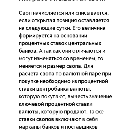
EURZAR
0п
0п
Своп начисляется или списывается,
GBPAUD
-8.26п
-0.28п
если открытая позиция оставляется
на следующие сутки
. Его
величина
GBPCAD
3.42п
-13.32п
формируется на основании
процентных ставок центральных
GBPCHF
6.43п
-18.76п
банков.
А так как они отличаются и
могут
изменяться со временем
, то
GBPDKK
2.44п
-7.83п
меняется
и
размер свопа
. Для
расчета свопа
GBPJPY
по
11.1п
валютной паре при
-24.09п
покупке необходимо из процентной
GBPNOK
-41.24п
-10.41п
ставки центробанка валюты
,
которую покупают,
вычесть значение
GBPNZD
3.12п
-14.77п
ключевой процентной ставки
валюты, которую продают
. Также
GBPPLN
-11.65п
-11.67п
ставки свопов включают
в себя
маркапы банков и поставщиков
GBPSEK
40.54п
-119.4п