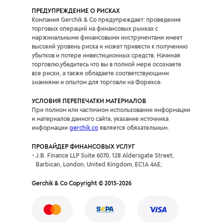
ПРЕДУПРЕЖДЕНИЕ О РИСКАХ
CADZAR
0п
0п
Компания Gerchik & Co предупреждает: проведение
торговых операций на финансовых рынках с
CHFHUF
-84.63п
39.16п
маржинальными финансовыми инструментами имеет
высокий уровень риска и может привести к получению
убытков и потере инвестиционных средств. Начиная
AUDZAR
0п
0п
торговлю,убедитесь что вы в полной мере осознаете
все риски, а также обладаете соответствующими
знаниями и опытом для торговли на Форексе.
CHFSEK
-97.01п
21.65п
УСЛОВИЯ ПЕРЕПЕЧАТКИ МАТЕРИАЛОВ
CHFZAR
0п
0п
При полном или частичном использовании информации
и материалов данного сайта, указание источника
информации
gerchik.co
является обязательным.
CNHJPY
-0.4п
-0.88п
ПРОВАЙДЕР ФИНАНСОВЫХ УСЛУГ
EURCNH
1.11п
-42.75п
J.B. Finance LLP Suite 6070, 128 Aldersgate Street,
Barbican, London, United Kingdom, EC1A 4AE;
EURDKK
-15.56п
-27.79п
Gerchik & Co Copyright © 2015-2026
EURILS
-42.15п
-18.88п