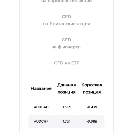
на европейские акции
CFD
на британские акции
CFD
на фьючерсы
CFD на ETF
Длинная
Короткая
Название
позиция
позиция
AUDCAD
3.58п
-8.43п
AUDCHF
4.75п
-9.98п