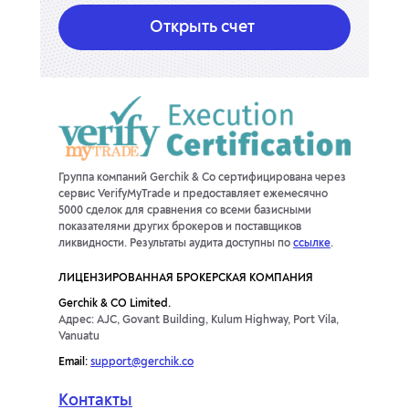
Открыть счет
USDTRY
-4990.57п
2999.62п
USDZAR
0п
0п
ZARJPY
1.08п
-2.16п
AUDCNH
23.7п
-56.56п
Группа компаний Gerchik & Co сертифицирована через
сервис VerifyMyTrade и предоставляет ежемесячно
5000 сделок для сравнения со всеми базисными
AUDDKK
14.35п
-46.26п
показателями других брокеров и поставщиков
ликвидности. Результаты аудита доступны по
ссылке
.
AUDHUF
-19.29п
-2.24п
ЛИЦЕНЗИРОВАННАЯ БРОКЕРСКАЯ КОМПАНИЯ
AUDPLN
-2.84п
-9.45п
Gerchik & CO Limited.
Адрес: AJC, Govant Building, Kulum Highway, Port Vila,
Vanuatu
CADMXN
-199.75п
77.47п
Email:
support@gerchik.co
CADSGD
0п
0п
Контакты