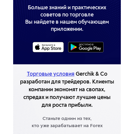
USDCZK
-4.13п
-6.9п
Больше знаний и практических
советов по торговле
USDDKK
20.85п
-51.92п
Вы найдете в нашем обучающем
приложении.
USDHKD
18.75п
-52.38п
USDHUF
-24.21п
9.68п
USDJPY
6.81п
-19.66п
Торговые условия
Gerchik & Co
USDMXN
-238.11п
66.06п
разработан
для трейдеров. Клиенты
компании экономят
на свопах,
USDNOK
-25.92п
0.49п
спредах и получают
лучшие цены
USDPLN
-6.04п
-5.22п
для роста прибыли.
USDSEK
33.98п
-79.91п
Станьте одним из тех,
кто уже зарабатывает на Forex
USDSGD
0п
0п