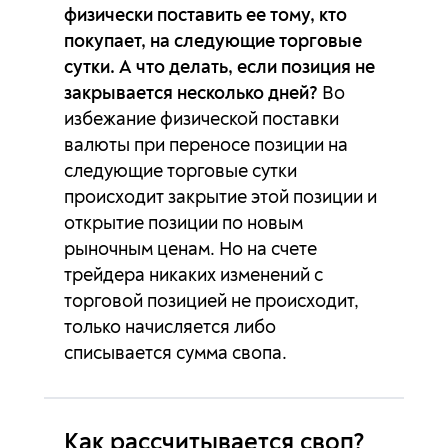
физически поставить ее тому, кто
EURJPY
4.23п
-10.3п
покупает, на следующие торговые
сутки. А что делать, если позиция не
EURMXN
-373.89п
139.29п
закрывается несколько дней?
Во
избежание физической поставки
EURNOK
-83.57п
35.54п
валюты при переносе позиции на
следующие торговые сутки
EURNZD
-4.31п
-1.2п
происходит закрытие этой позиции и
EURPLN
-28.15п
9.93п
открытие позиции по новым
рыночным ценам. Но на счете
EURSEK
4.57п
-37.98п
трейдера никаких изменений с
торговой позицией не происходит,
EURSGD
0п
0п
только начисляется либо
списывается сумма свопа.
EURTRY
-5624.91п
3381.66п
EURUSD
-8.97п
1.42п
Как рассчитывается своп?