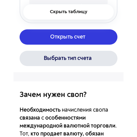
Скрыть таблицу
CHFNOK
-184.26п
98.57п
CHFPLN
-67.32п
34.38п
Открыть счет
CHFSGD
0п
0п
EURAUD
-14п
6.02п
Выбрать тип счета
EURCAD
-2.36п
-2.06п
EURCHF
3.3п
-9.95п
Зачем нужен своп?
EURGBP
-6.51п
1.44п
Необходимость
начисления свопа
EURHKD
-10.87п
-15.7п
связана
с
особенностями
международной валютной торговли
.
EURHUF
-45.85п
22.72п
Тот,
кто продает валюту, обязан