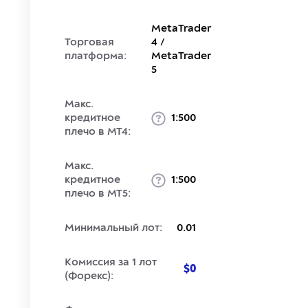
MetaTrader
Торговая
4 /
платформа:
MetaTrader
5
Макс.
кредитное
1:500
плечо в MT4:
Макс.
кредитное
1:500
плечо в MT5:
Минимальный лот:
0.01
Комиссия за 1 лот
$0
(Форекс):