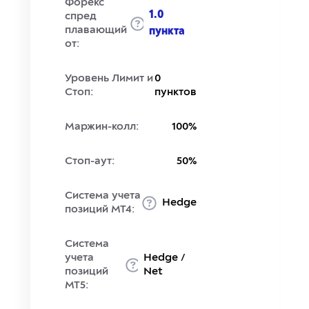
Форекс
1.0
спред
плавающий
пункта
от:
Уровень Лимит и
0
Стоп:
пунктов
Маржин-колл:
100%
Стоп-аут:
50%
Система учета
Hedge
позиций MT4:
Система
учета
Hedge /
позиций
Net
MT5: