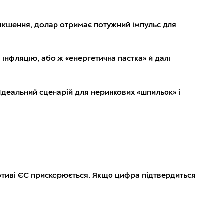
якшення, долар отримає потужний імпульс для
інфляцію, або ж «енергетична пастка» й далі
 Ідеальний сценарій для нерин­кових «шпильок» і
комотиві ЄС прискорюється. Якщо цифра підтвердиться