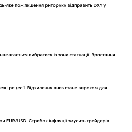
удь-яке пом'якшення риторики відправить DXY у
й намагається вибратися із зони стагнації. Зростання
а межі рецесії. Відхилення вниз стане вироком для
пари EUR/USD. Стрибок інфляції змусить трейдерів