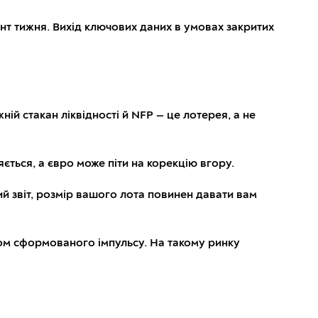
ент тижня. Вихід ключових даних в умовах закритих
ій стакан ліквідності й NFP — це лотерея, а не
ється, а євро може піти на корекцію вгору.
й звіт, розмір вашого лота повинен давати вам
том сформованого імпульсу. На такому ринку