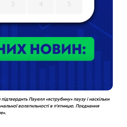
 підтвердить Пауелл «яструбину» паузу і наскільки
омальної волатильності в п'ятницю. Поєднання
е».