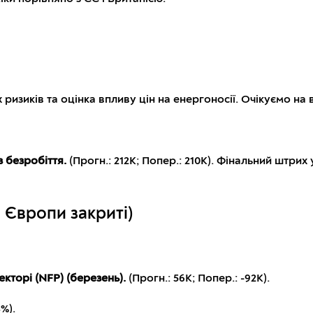
 ризиків та оцінка впливу цін на енергоносії. Очікуємо на 
з безробіття.
(Прогн.: 212K; Попер.: 210K). Фінальний штрих
а Європи закриті)
екторі (NFP) (березень).
(Прогн.: 56K; Попер.: -92K).
4%).