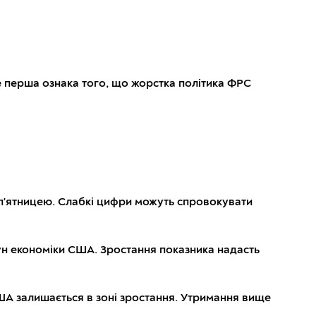
це перша ознака того, що жорстка політика ФРС
д п'ятницею. Слабкі цифри можуть спровокувати
игун економіки США. Зростання показника надасть
 США залишається в зоні зростання. Утримання вище