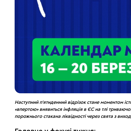
Наступний п'ятиденний відрізок стане моментом істи
«впертою» виявиться інфляція в ЄС на тлі триваючо
порожнього стакана ліквідності через свята з вихо