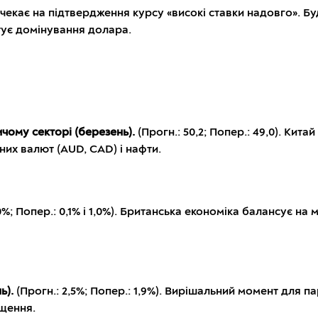
чекає на підтвердження курсу «високі ставки надовго». Б
нтує домінування долара.
ичому секторі (березень).
(Прогн.: 50,2; Попер.: 49,0). Кита
них валют (AUD, CAD) і нафти.
1,0%; Попер.: 0,1% і 1,0%). Британська економіка балансує н
нь).
(Прогн.: 2,5%; Попер.: 1,9%). Вирішальний момент для 
ищення.