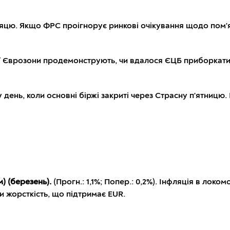
сяцю. Якщо ФРС проігнорує ринкові очікування щодо пом'
єї Єврозони продемонструють, чи вдалося ЄЦБ приборкати 
у день, коли основні біржі закриті через Страсну п'ятницю.
м) (березень).
(Прогн.: 1,1%; Попер.: 0,2%). Інфляція в ло
 жорсткість, що підтримає EUR.