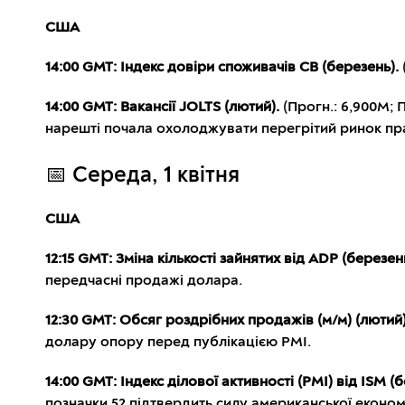
США
14:00 GMT: Індекс довіри споживачів CB (березень).
14:00 GMT: Вакансії JOLTS (лютий).
(Прогн.: 6,900M; 
нарешті почала охолоджувати перегрітий ринок пра
📅 Середа, 1 квітня
США
12:15 GMT: Зміна кількості зайнятих від ADP (березень
передчасні продажі долара.
12:30 GMT: Обсяг роздрібних продажів (м/м) (лютий)
долару опору перед публікацією PMI.
14:00 GMT: Індекс ділової активності (PMI) від ISM (
позначки 52 підтвердить силу американської економі