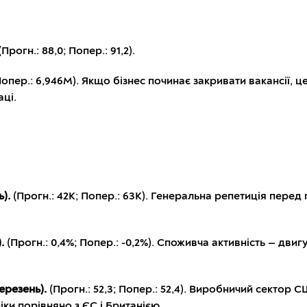
(Прогн.: 88,0; Попер.: 91,2).
Попер.: 6,946M). Якщо бізнес починає закривати вакансії, 
ці.
).
(Прогн.: 42K; Попер.: 63K). Генеральна репетиція пере
.
(Прогн.: 0,4%; Попер.: -0,2%). Споживча активність — дв
березень).
(Прогн.: 52,3; Попер.: 52,4). Виробничий сектор
ки порівняно з ЄС і Британією.