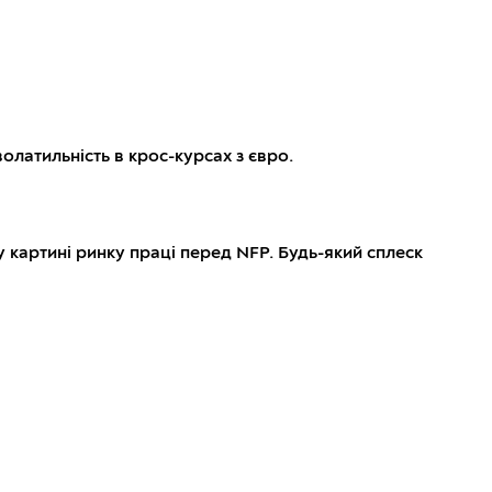
волатильність в крос-курсах з євро.
 у картині ринку праці перед NFP. Будь-який сплеск