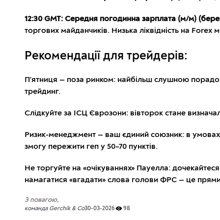
12:30 GMT: Середня погодинна зарплата (м/м) (бере
торгових майданчиків. Низька ліквідність на Forex 
Рекомендації для трейдерів:
П'ятниця — поза ринком: найбільш слушною порадою н
трейдинг.
Слідкуйте за ІСЦ Єврозони: вівторок стане визначал
Ризик-менеджмент — ваш єдиний союзник: в умовах 2
змогу пережити геп у 50–70 пунктів.
Не торгуйте на «очікуваннях» Пауелла: дочекайтес
намагатися «вгадати» слова голови ФРС — це прямий
З повагою,
команда Gerchik & Co
30-03-2026
98