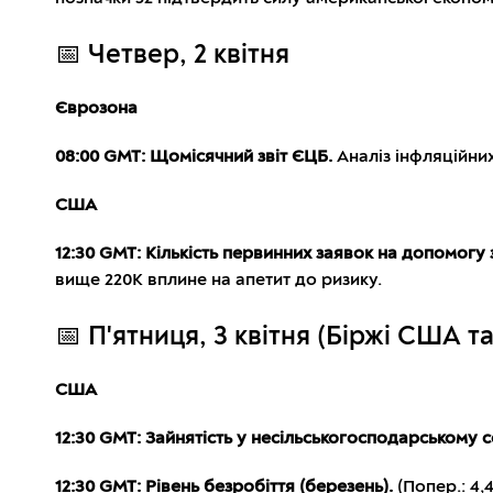
📅 Четвер, 2 квітня
Єврозона
08:00 GMT: Щомісячний звіт ЄЦБ.
Аналіз інфляційних
США
12:30 GMT: Кількість первинних заявок на допомогу 
вище 220K вплине на апетит до ризику.
📅 П'ятниця, 3 квітня (Біржі США т
США
12:30 GMT: Зайнятість у несільськогосподарському с
12:30 GMT: Рівень безробіття (березень).
(Попер.: 4,