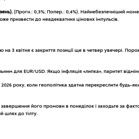
зень).
(Прогн.: 0,3%; Попер.: 0,4%). Найнебезпечніший мом
може призвести до неадекватних цінових імпульсів.
а 3 квітня є закриття позиції ще в четвер увечері. Порожн
ьним для EUR/USD. Якщо інфляція «липка», паритет відміня
026 року, коли геополітика здатна перекреслити будь-яки
я завершення його промови в понеділок і заходьте за фак
 шлях до тілту.