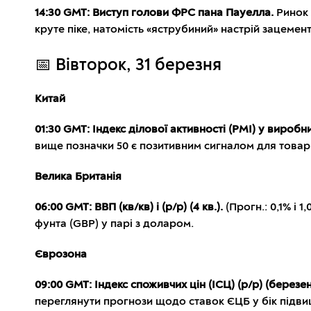
14:30 GMT: Виступ голови ФРС пана Пауелла.
Ринок 
круте піке, натомість «яструбиний» настрій зацеме
📅 Вівторок, 31 березня
Китай
01:30 GMT: Індекс ділової активності (PMI) у виробн
вище позначки 50 є позитивним сигналом для товар
Велика Британія
06:00 GMT: ВВП (кв/кв) і (р/р) (4 кв.).
(Прогн.: 0,1% і 
фунта (GBP) у парі з доларом.
Єврозона
09:00 GMT: Індекс споживчих цін (ІСЦ) (р/р) (березе
переглянути прогнози щодо ставок ЄЦБ у бік підв