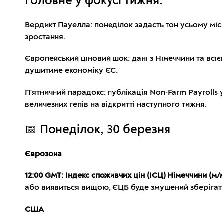
Головне у фокусі тижня:
Вердикт Пауелла: понеділок задасть тон усьому мі
зростання.
Європейський ціновий шок: дані з Німеччини та всі
душитиме економіку ЄС.
П'ятничний парадокс: публікація Non-Farm Payrolls 
величезних гепів на відкритті наступного тижня.
📅 Понеділок, 30 березня
Єврозона
12:00 GMT: Індекс споживчих цін (ІСЦ) Німеччини (м/
або виявиться вищою, ЄЦБ буде змушений зберігати
США