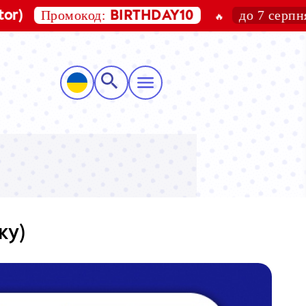
ромокод:
до 7 серпня 2026
BIRTHDAY10
🔥
ку)